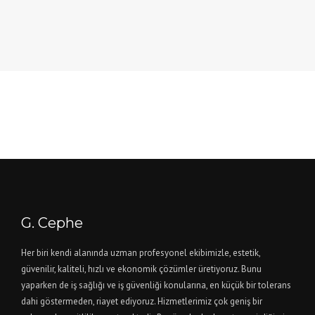
G. Cephe
Her biri kendi alanında uzman profesyonel ekibimizle, estetik,
güvenilir, kaliteli, hızlı ve ekonomik çözümler üretiyoruz. Bunu
yaparken de iş sağlığı ve iş güvenliği konularına, en küçük bir tolerans
dahi göstermeden, riayet ediyoruz. Hizmetlerimiz çok geniş bir