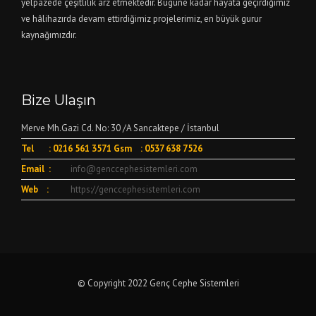
yelpazede çeşitlilik arz etmektedir. Bugüne kadar hayata geçirdiğimiz
ve hâlihazırda devam ettirdiğimiz projelerimiz, en büyük gurur
kaynağımızdır.
Bize Ulaşın
Merve Mh.Gazi Cd. No: 30 /A Sancaktepe / İstanbul
Tel : 0216 561 3571 Gsm : 0537 638 7526
Email :
info@genccephesistemleri.com
Web :
https://genccephesistemleri.com
© Copyright 2022 Genç Cephe Sistemleri