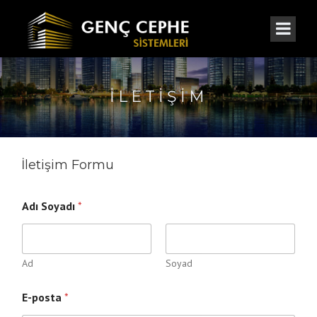
İLETIŞIM
İletişim Formu
M
Adı Soyadı
*
e
s
a
j
*
Ad
Soyad
*
E-posta
*